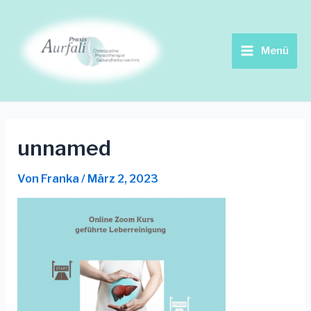
Zum
Main
Inhalt
springen
Menu
Menü
unnamed
Von
Franka
/
März 2, 2023