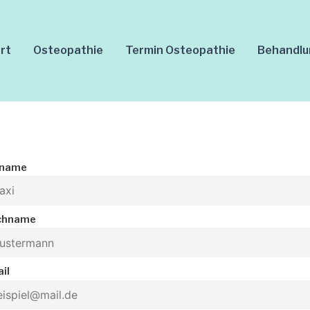
rt
Osteopathie
Termin Osteopathie
Behandl
rname
chname
il