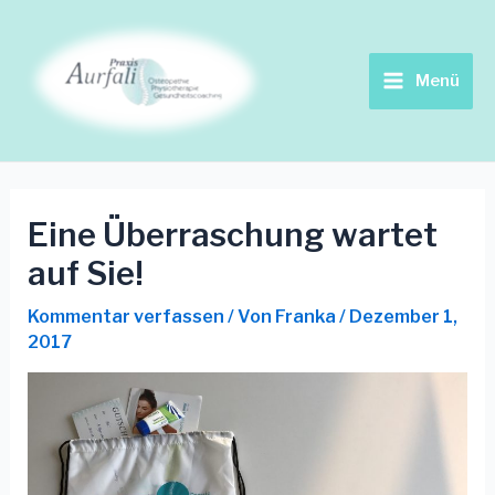
Zum
Beitrags-
Main
Inhalt
Navigation
springen
Menu
Menü
Eine Überraschung wartet
auf Sie!
Kommentar verfassen
/ Von
Franka
/
Dezember 1,
2017