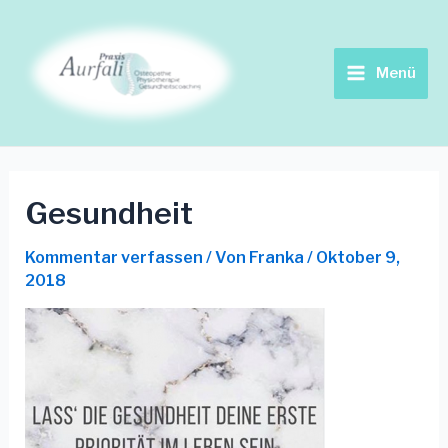
Zum
Beitrags-
Main
Inhalt
Navigation
springen
Menu
Menü
Gesundheit
Kommentar verfassen
/ Von
Franka
/
Oktober 9,
2018