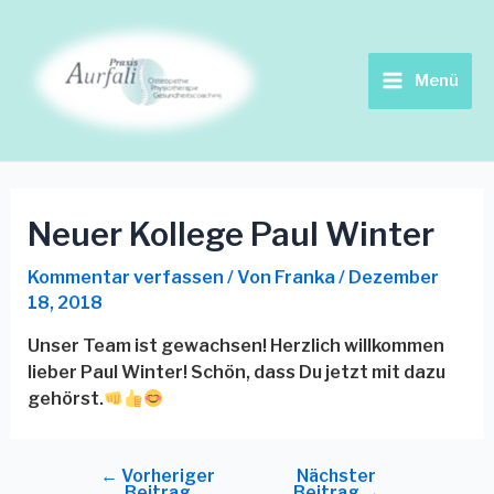
Zum
Beitrags-
Main
Inhalt
Navigation
springen
Menu
Menü
Neuer Kollege Paul Winter
Kommentar verfassen
/ Von
Franka
/
Dezember
18, 2018
Unser Team ist gewachsen! Herzlich willkommen
lieber Paul Winter! Schön, dass Du jetzt mit dazu
gehörst.
←
Vorheriger
Nächster
Beitrag
Beitrag
→