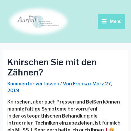
Zum
Beitrags-
Main
Inhalt
Navigation
springen
Menu
Menü
Knirschen Sie mit den
Zähnen?
Kommentar verfassen
/ Von
Franka
/
März 27,
2019
Knirschen, aber auch Pressen und Beißen können
mannigfaltige Symptome hervorrufen!
In der osteopathischen Behandlung die
intraoralen Techniken einzubeziehen, ist für mich
ein MUSS
Sehr gern helfe ich auch Ihnen