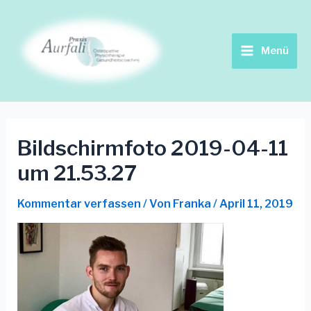
Zum
Beitrags-
Main
Inhalt
Navigation
springen
Menu
Menü
Bildschirmfoto 2019-04-11
um 21.53.27
Kommentar verfassen
/ Von
Franka
/
April 11, 2019