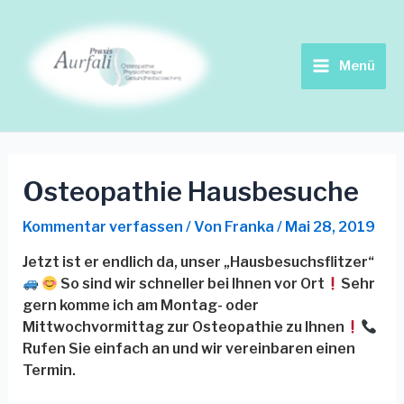
Zum
Beitrags-
Main
Inhalt
Navigation
springen
Menu
Menü
Osteopathie Hausbesuche
Kommentar verfassen
/ Von
Franka
/
Mai 28, 2019
Jetzt ist er endlich da, unser „Hausbesuchsflitzer“
So sind wir schneller bei Ihnen vor Ort
Sehr
gern komme ich am Montag- oder
Mittwochvormittag zur Osteopathie zu Ihnen
Rufen Sie einfach an und wir vereinbaren einen
Termin.