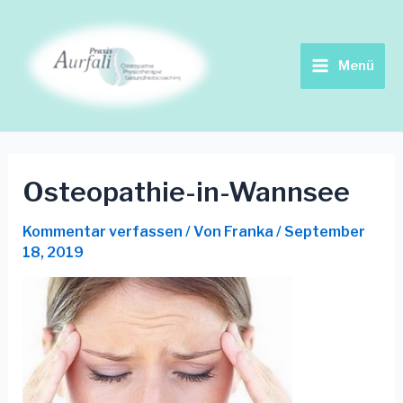
Zum
Beitrags-
Main
Inhalt
Navigation
springen
Menu
Menü
Osteopathie-in-Wannsee
Kommentar verfassen
/ Von
Franka
/
September
18, 2019