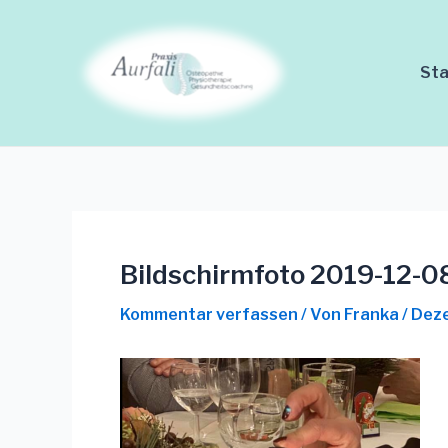
Zum
Beitrags-
Inhalt
Navigation
springen
Sta
Bildschirmfoto 2019-12-0
Kommentar verfassen
/ Von
Franka
/
Deze