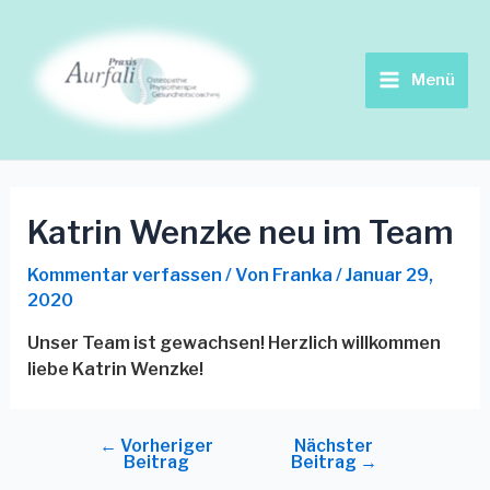
Zum
Beitrags-
Main
Inhalt
Navigation
springen
Menu
Menü
Katrin Wenzke neu im Team
Kommentar verfassen
/ Von
Franka
/
Januar 29,
2020
Unser Team ist gewachsen! Herzlich willkommen
liebe Katrin Wenzke!
←
Vorheriger
Nächster
Beitrag
Beitrag
→