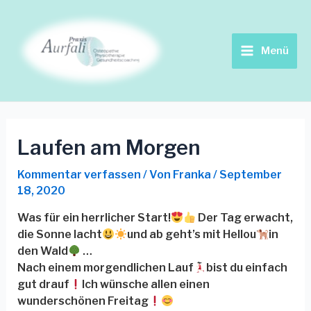
Zum
Beitrags-
Main
Inhalt
Navigation
springen
Menu
Menü
Laufen am Morgen
Kommentar verfassen
/ Von
Franka
/
September
18, 2020
Was für ein herrlicher Start!
Der Tag erwacht,
die Sonne lacht
und ab geht’s mit Hellou
‍in
den Wald
…
Nach einem morgendlichen Lauf
bist du einfach
gut drauf
Ich wünsche allen einen
wunderschönen Freitag