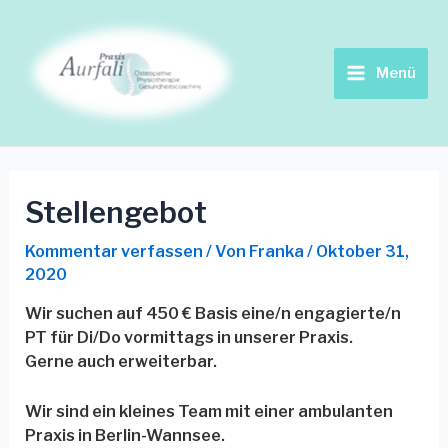
Zum
Beitrags-
Main
Inhalt
Navigation
springen
Menu
Menü
Stellengebot
Kommentar verfassen
/ Von
Franka
/
Oktober 31,
2020
Wir suchen auf 450 € Basis eine/n engagierte/n
PT für Di/Do vormittags in unserer Praxis.
Gerne auch erweiterbar.
Wir sind ein kleines Team mit einer ambulanten
Praxis in Berlin-Wannsee.