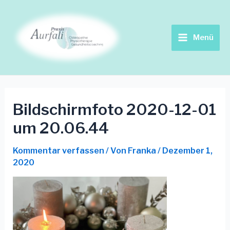
Zum
Beitrags-
Main
Inhalt
Navigation
springen
Menu
Menü
Bildschirmfoto 2020-12-01
um 20.06.44
Kommentar verfassen
/ Von
Franka
/
Dezember 1,
2020