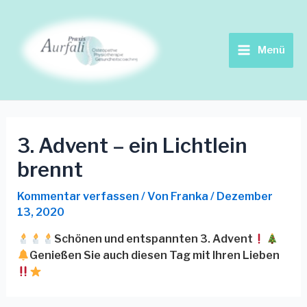
Zum
Beitrags-
Main
Inhalt
Navigation
springen
Menu
Menü
3. Advent – ein Lichtlein
brennt
Kommentar verfassen
/ Von
Franka
/
Dezember
13, 2020
Schönen und entspannten 3. Advent
Genießen Sie auch diesen Tag mit Ihren Lieben