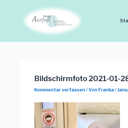
Zum
Beitrags-
Inhalt
Navigation
springen
Sta
Bildschirmfoto 2021-01-2
Kommentar verfassen
/ Von
Franka
/
Janu