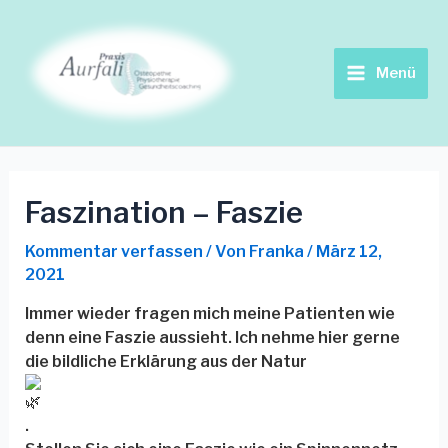
Zum
Beitrags-
Main
Inhalt
Navigation
springen
Menu
Menü
Faszination – Faszie
Kommentar verfassen
/ Von
Franka
/
März 12,
2021
Immer wieder fragen mich meine Patienten wie
denn eine Faszie aussieht. Ich nehme hier gerne
die bildliche Erklärung aus der Natur
.