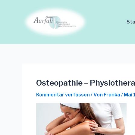
Zum
Inhalt
springen
Sta
Osteopathie – Physiother
Kommentar verfassen
/ Von
Franka
/
Mai 