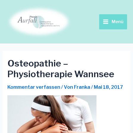
Zum
Main
Inhalt
springen
Menu
Menü
Osteopathie –
Physiotherapie Wannsee
Kommentar verfassen
/ Von
Franka
/
Mai 18, 2017