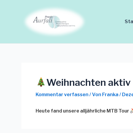
Zum
Beitrags-
Inhalt
Navigation
springen
Sta
Weihnachten aktiv
Kommentar verfassen
/ Von
Franka
/
Deze
Heute fand unsere alljährliche MTB Tour