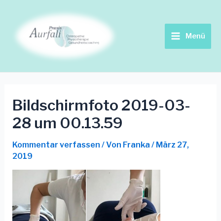
Zum
Beitrags-
Main
Inhalt
Navigation
springen
Menu
Menü
Bildschirmfoto 2019-03-
28 um 00.13.59
Kommentar verfassen
/ Von
Franka
/
März 27,
2019